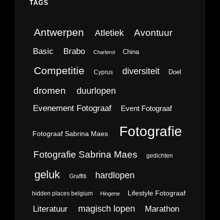
TAGS
Antwerpen
Avontuur
Atletiek
Brabo
Basic
China
Charleroi
Competitie
diversiteit
Doel
Cyprus
dromen
duurlopen
Evenement Fotograaf
Event Fotograaf
Fotografie
Fotograaf Sabrina Maes
Fotografie Sabrina Maes
gedichten
geluk
hardlopen
Graffiti
Lifestyle Fotograaf
hidden places belgium
Hingene
magisch lopen
Literatuur
Marathon