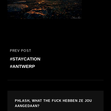
Bericht
PREV POST
PREVIOUS
navigatie
#STAYCATION
POST
#ANTWERP
PHLASH, WHAT THE FUCK HEBBEN ZE JOU
AANGEDAAN?