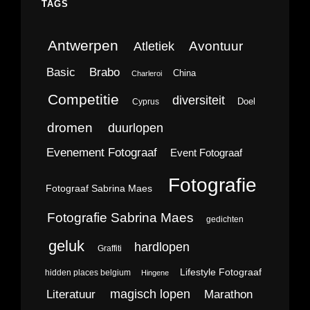
TAGS
Antwerpen
Avontuur
Atletiek
Brabo
Basic
China
Charleroi
Competitie
diversiteit
Doel
Cyprus
dromen
duurlopen
Evenement Fotograaf
Event Fotograaf
Fotografie
Fotograaf Sabrina Maes
Fotografie Sabrina Maes
gedichten
geluk
hardlopen
Graffiti
Lifestyle Fotograaf
hidden places belgium
Hingene
magisch lopen
Literatuur
Marathon