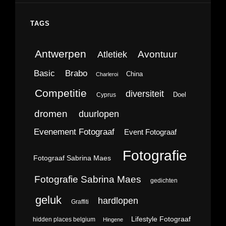
TAGS
Antwerpen
Avontuur
Atletiek
Brabo
Basic
China
Charleroi
Competitie
diversiteit
Doel
Cyprus
dromen
duurlopen
Evenement Fotograaf
Event Fotograaf
Fotografie
Fotograaf Sabrina Maes
Fotografie Sabrina Maes
gedichten
geluk
hardlopen
Graffiti
Lifestyle Fotograaf
hidden places belgium
Hingene