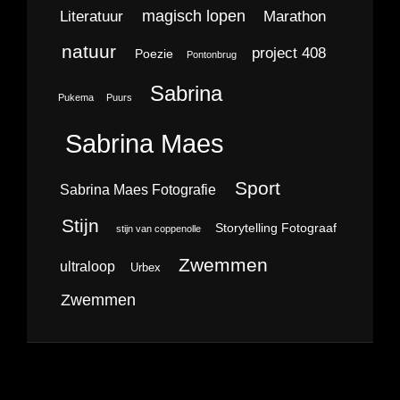
magisch lopen
Literatuur
Marathon
natuur
project 408
Poezie
Pontonbrug
Sabrina
Pukema
Puurs
Sabrina Maes
Sport
Sabrina Maes Fotografie
Stijn
Storytelling Fotograaf
stijn van coppenolle
Zwemmen
ultraloop
Urbex
Zwemmen