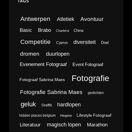
TAGS
Antwerpen
Avontuur
Atletiek
Brabo
Basic
China
Charleroi
Competitie
diversiteit
Doel
Cyprus
dromen
duurlopen
Evenement Fotograaf
Event Fotograaf
Fotografie
Fotograaf Sabrina Maes
Fotografie Sabrina Maes
gedichten
geluk
hardlopen
Graffiti
Lifestyle Fotograaf
hidden places belgium
Hingene
magisch lopen
Literatuur
Marathon