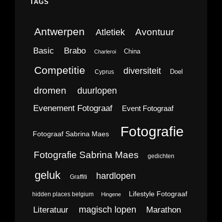
TAGS
Antwerpen
Avontuur
Atletiek
Brabo
Basic
China
Charleroi
Competitie
diversiteit
Doel
Cyprus
dromen
duurlopen
Evenement Fotograaf
Event Fotograaf
Fotografie
Fotograaf Sabrina Maes
Fotografie Sabrina Maes
gedichten
geluk
hardlopen
Graffiti
Lifestyle Fotograaf
hidden places belgium
Hingene
magisch lopen
Literatuur
Marathon