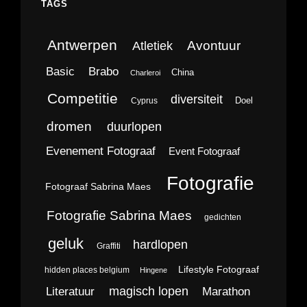
TAGS
Antwerpen
Avontuur
Atletiek
Brabo
Basic
China
Charleroi
Competitie
diversiteit
Doel
Cyprus
dromen
duurlopen
Evenement Fotograaf
Event Fotograaf
Fotografie
Fotograaf Sabrina Maes
Fotografie Sabrina Maes
gedichten
geluk
hardlopen
Graffiti
Lifestyle Fotograaf
hidden places belgium
Hingene
magisch lopen
Literatuur
Marathon