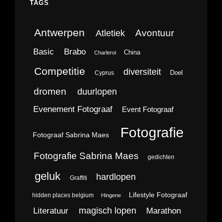
TAGS
Antwerpen
Avontuur
Atletiek
Brabo
Basic
China
Charleroi
Competitie
diversiteit
Doel
Cyprus
dromen
duurlopen
Evenement Fotograaf
Event Fotograaf
Fotografie
Fotograaf Sabrina Maes
Fotografie Sabrina Maes
gedichten
geluk
hardlopen
Graffiti
Lifestyle Fotograaf
hidden places belgium
Hingene
magisch lopen
Literatuur
Marathon