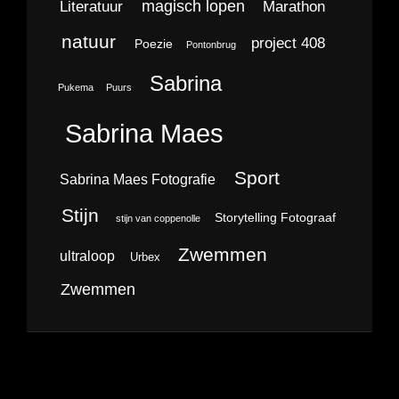
magisch lopen
Literatuur
Marathon
natuur
project 408
Poezie
Pontonbrug
Sabrina
Pukema
Puurs
Sabrina Maes
Sport
Sabrina Maes Fotografie
Stijn
Storytelling Fotograaf
stijn van coppenolle
Zwemmen
ultraloop
Urbex
Zwemmen