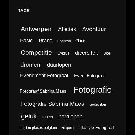
TAGS
Antwerpen
Avontuur
Atletiek
Brabo
Basic
China
Charleroi
Competitie
diversiteit
Doel
Cyprus
dromen
duurlopen
Evenement Fotograaf
Event Fotograaf
Fotografie
Fotograaf Sabrina Maes
Fotografie Sabrina Maes
gedichten
geluk
hardlopen
Graffiti
Lifestyle Fotograaf
hidden places belgium
Hingene