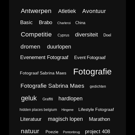
Antwerpen
Avontuur
Atletiek
Brabo
Basic
China
Charleroi
Competitie
diversiteit
Doel
Cyprus
dromen
duurlopen
Evenement Fotograaf
Event Fotograaf
Fotografie
Fotograaf Sabrina Maes
Fotografie Sabrina Maes
gedichten
geluk
hardlopen
Graffiti
Lifestyle Fotograaf
hidden places belgium
Hingene
magisch lopen
Literatuur
Marathon
natuur
project 408
Poezie
Pontonbrug