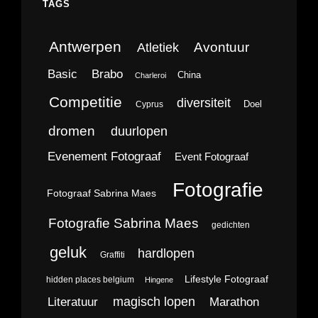
TAGS
Antwerpen
Avontuur
Atletiek
Brabo
Basic
China
Charleroi
Competitie
diversiteit
Doel
Cyprus
dromen
duurlopen
Evenement Fotograaf
Event Fotograaf
Fotografie
Fotograaf Sabrina Maes
Fotografie Sabrina Maes
gedichten
geluk
hardlopen
Graffiti
Lifestyle Fotograaf
hidden places belgium
Hingene
magisch lopen
Literatuur
Marathon