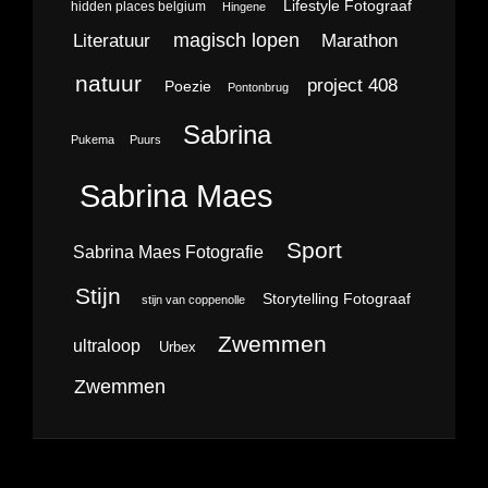
Lifestyle Fotograaf
hidden places belgium
Hingene
magisch lopen
Literatuur
Marathon
natuur
project 408
Poezie
Pontonbrug
Sabrina
Pukema
Puurs
Sabrina Maes
Sport
Sabrina Maes Fotografie
Stijn
Storytelling Fotograaf
stijn van coppenolle
Zwemmen
ultraloop
Urbex
Zwemmen