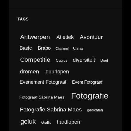
TAGS
Antwerpen
Avontuur
Atletiek
Brabo
Basic
China
Charleroi
Competitie
diversiteit
Doel
Cyprus
dromen
duurlopen
Evenement Fotograaf
Event Fotograaf
Fotografie
Fotograaf Sabrina Maes
Fotografie Sabrina Maes
gedichten
geluk
hardlopen
Graffiti