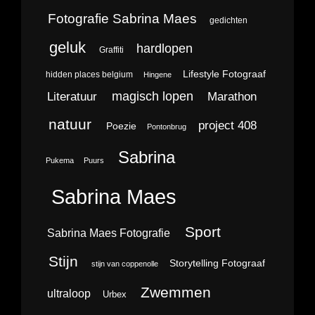
Fotografie Sabrina Maes
gedichten
geluk
hardlopen
Graffiti
Lifestyle Fotograaf
hidden places belgium
Hingene
magisch lopen
Literatuur
Marathon
natuur
project 408
Poezie
Pontonbrug
Sabrina
Pukema
Puurs
Sabrina Maes
Sport
Sabrina Maes Fotografie
Stijn
Storytelling Fotograaf
stijn van coppenolle
Zwemmen
ultraloop
Urbex