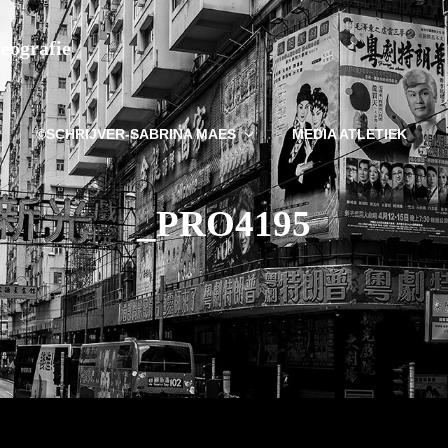
deografie
©SCHRIJVER-SABRINA MAES
MEDIA ATLETIEK
_PRO4195