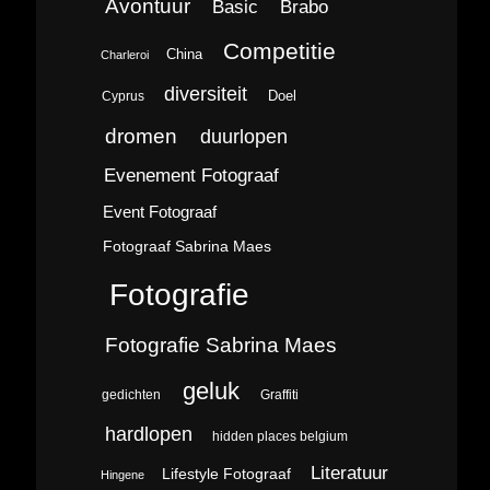
Avontuur
Brabo
Basic
Competitie
China
Charleroi
diversiteit
Doel
Cyprus
dromen
duurlopen
Evenement Fotograaf
Event Fotograaf
Fotograaf Sabrina Maes
Fotografie
Fotografie Sabrina Maes
geluk
gedichten
Graffiti
hardlopen
hidden places belgium
Literatuur
Lifestyle Fotograaf
Hingene