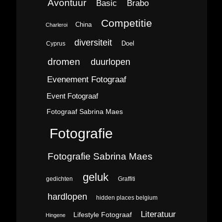
Avontuur
Brabo
Basic
Competitie
China
Charleroi
diversiteit
Doel
Cyprus
dromen
duurlopen
Evenement Fotograaf
Event Fotograaf
Fotograaf Sabrina Maes
Fotografie
Fotografie Sabrina Maes
geluk
gedichten
Graffiti
hardlopen
hidden places belgium
Literatuur
Lifestyle Fotograaf
Hingene