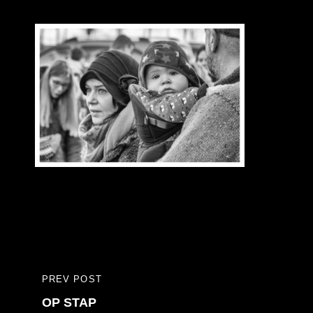
Bericht
PREV POST
PREVIOUS
navigatie
OP STAP
POST