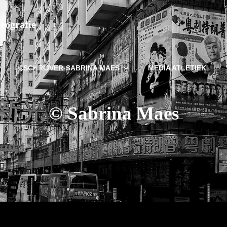
deografie
©SCHRIJVER-SABRINA MAES
MEDIA ATLETIEK
© Sabrina Maes