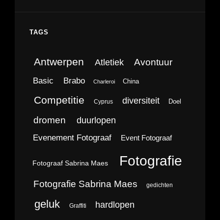
TAGS
Antwerpen
Avontuur
Atletiek
Brabo
Basic
China
Charleroi
Competitie
diversiteit
Doel
Cyprus
dromen
duurlopen
Evenement Fotograaf
Event Fotograaf
Fotografie
Fotograaf Sabrina Maes
Fotografie Sabrina Maes
gedichten
geluk
hardlopen
Graffiti