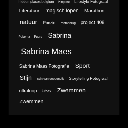
Lifestyle Fotograaf
hidden places belgium
Hingene
magisch lopen
Literatuur
Marathon
natuur
project 408
Poezie
Pontonbrug
Sabrina
Pukema
Puurs
Sabrina Maes
Sport
Sabrina Maes Fotografie
Stijn
Storytelling Fotograaf
stijn van coppenolle
Zwemmen
ultraloop
Urbex
Zwemmen