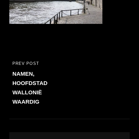
Bericht
PREV POST
PREVIOUS
navigatie
NAMEN,
POST
HOOFDSTAD
WALLONIË
WAARDIG