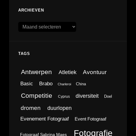
ARCHIEVEN
Archieven
TAGS
Antwerpen
Avontuur
Atletiek
Brabo
Basic
China
Charleroi
Competitie
diversiteit
Doel
Cyprus
dromen
duurlopen
Evenement Fotograaf
Event Fotograaf
Fotografie
Fotograaf Sabrina Maes