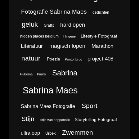
Fotografie Sabrina Maes
gedichten
geluk
hardlopen
Graffiti
Lifestyle Fotograaf
hidden places belgium
Hingene
magisch lopen
Literatuur
Marathon
natuur
project 408
Poezie
Pontonbrug
Sabrina
Pukema
Puurs
Sabrina Maes
Sport
Sabrina Maes Fotografie
Stijn
Storytelling Fotograaf
stijn van coppenolle
Zwemmen
ultraloop
Urbex