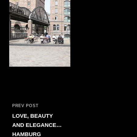
Bericht
PREV POST
PREVIOUS
navigatie
LOVE, BEAUTY
POST
AND ELEGANCE…
HAMBURG