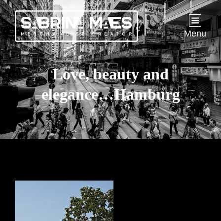
Menu
Love, beauty and
elegance…Hamburg