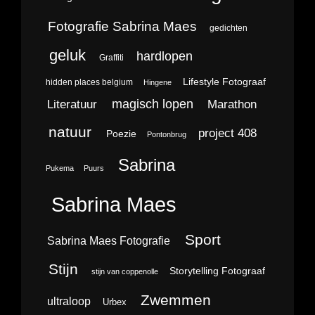
Fotografie Sabrina Maes
gedichten
geluk
hardlopen
Graffiti
Lifestyle Fotograaf
hidden places belgium
Hingene
magisch lopen
Literatuur
Marathon
natuur
project 408
Poezie
Pontonbrug
Sabrina
Pukema
Puurs
Sabrina Maes
Sport
Sabrina Maes Fotografie
Stijn
Storytelling Fotograaf
stijn van coppenolle
Zwemmen
ultraloop
Urbex