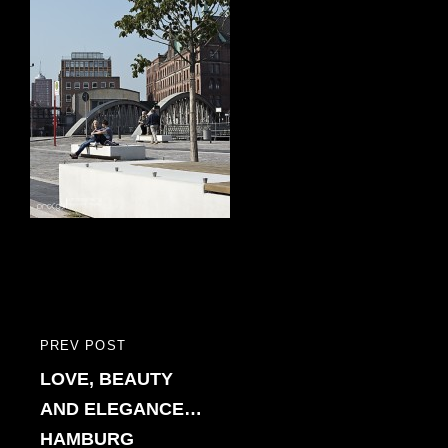
Bericht
PREV POST
PREVIOUS
navigatie
LOVE, BEAUTY
POST
AND ELEGANCE…
HAMBURG