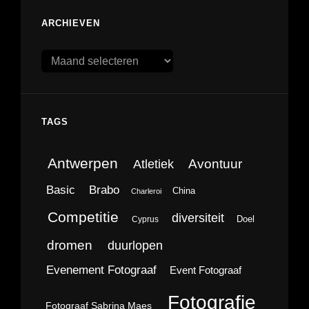
ARCHIEVEN
Archieven
TAGS
Antwerpen
Avontuur
Atletiek
Brabo
Basic
China
Charleroi
Competitie
diversiteit
Doel
Cyprus
dromen
duurlopen
Evenement Fotograaf
Event Fotograaf
Fotografie
Fotograaf Sabrina Maes