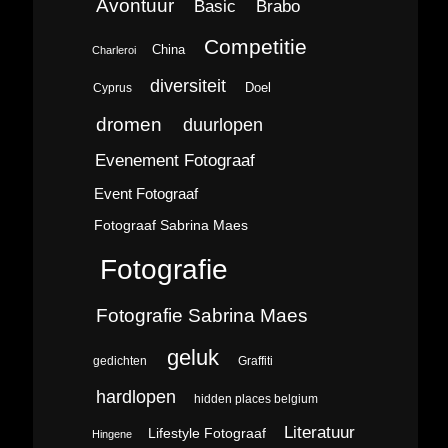
Avontuur
Brabo
Basic
Competitie
China
Charleroi
diversiteit
Doel
Cyprus
dromen
duurlopen
Evenement Fotograaf
Event Fotograaf
Fotograaf Sabrina Maes
Fotografie
Fotografie Sabrina Maes
geluk
gedichten
Graffiti
hardlopen
hidden places belgium
Literatuur
Lifestyle Fotograaf
Hingene