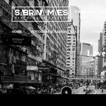
Fotografie | Vi
© Sabrina Maes
HOME
FOTOGRAFIE SABRINA MAES
©VIDEO
Love