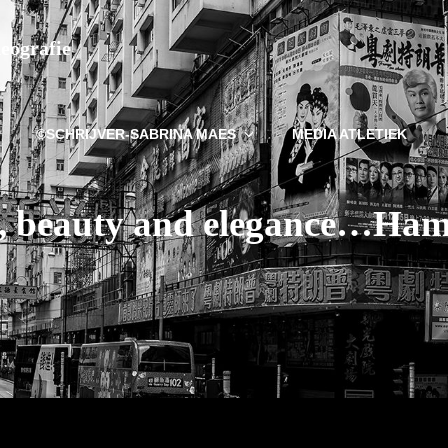
deografie
©SCHRIJVER-SABRINA MAES
MEDIA ATLETIEK
, beauty and elegance…Ha