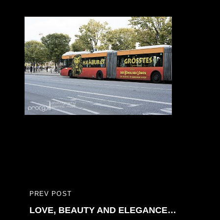
Bericht
PREV POST
PREVIOUS
navigatie
LOVE, BEAUTY AND ELEGANCE…
POST