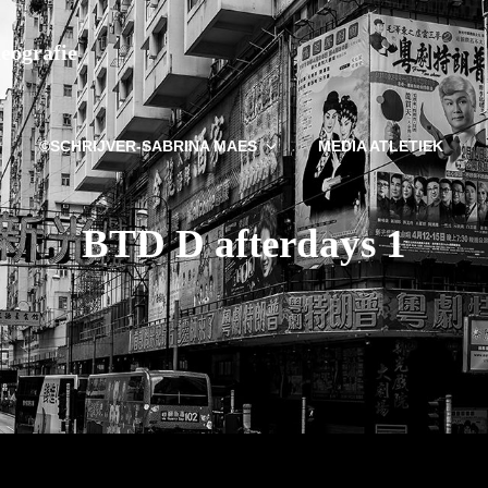
deografie
©SCHRIJVER-SABRINA MAES
MEDIA ATLETIEK
BTD D afterdays 1