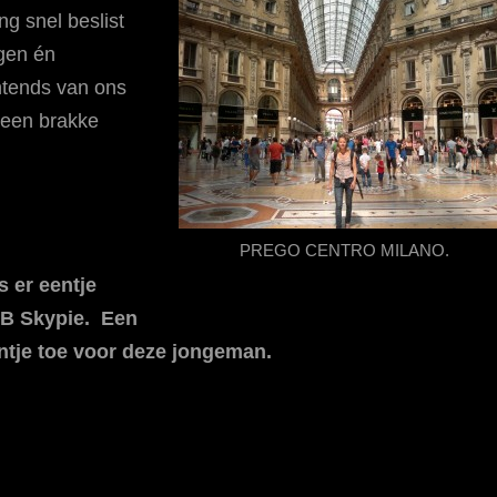
g snel beslist
egen én
htends van ons
s een brakke
PREGO CENTRO MILANO.
 er eentje
HB Skypie. Een
ntje toe voor deze jongeman.