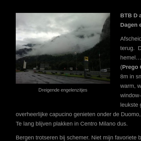
BTB D a
Dagen e
Afschei
terug. D
hemel…nà
(
Prego 
8m in sm
warm, w
Dreigende engelenzitjes
window-s
leukste
overheerlijke capucino genieten onder de Duomo
Te lang blijven plakken in Centro Milano dus.
Bergen trotseren bij schemer. Niet mijn favoriete 