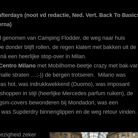
fterdays (noot vd redactie, Ned. Vert. Back To Basic
rna)
d genomen van Camping Flodder, de weg naar huis
e donder blijft rollen, de regen klatert met bakken uit de
 een heerlijke stop-over in Milan.
Centro Milano
met Mobilhome-beetje crazy met bak-van
alle straten …;-)) de bergen trotseren. Milano was
as hot, was indrukkwekkend (Duomo), was imposant
hoppen in stijl (heerlijke Mercedes parfum ruiken), de
 gsm-covers bewonderen bij Mondadori, was een
, was Supderdry binnenglippen en de weg retour vinden
bezigheid zeker