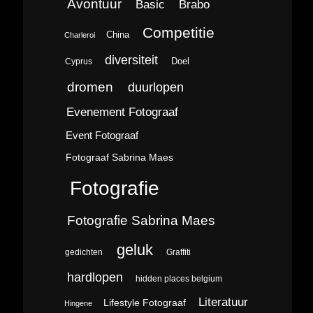
Avontuur
Brabo
Basic
Competitie
China
Charleroi
diversiteit
Doel
Cyprus
dromen
duurlopen
Evenement Fotograaf
Event Fotograaf
Fotograaf Sabrina Maes
Fotografie
Fotografie Sabrina Maes
geluk
gedichten
Graffiti
hardlopen
hidden places belgium
Literatuur
Lifestyle Fotograaf
Hingene