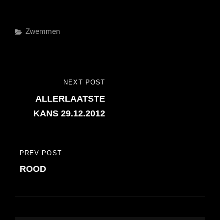
Categories
Zwemmen
Bericht
NEXT POST
NEXT
navigatie
ALLERLAATSTE
POST
KANS 29.12.2012
PREV POST
PREVIOUS
ROOD
POST