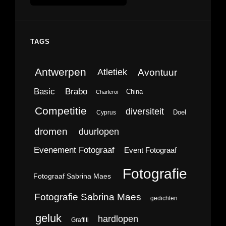
TAGS
Antwerpen
Avontuur
Atletiek
Brabo
Basic
China
Charleroi
Competitie
diversiteit
Doel
Cyprus
dromen
duurlopen
Evenement Fotograaf
Event Fotograaf
Fotografie
Fotograaf Sabrina Maes
Fotografie Sabrina Maes
gedichten
geluk
hardlopen
Graffiti