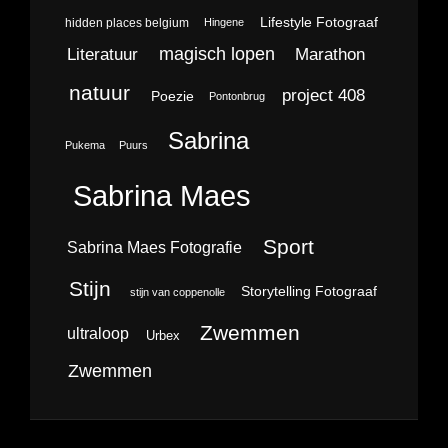
Lifestyle Fotograaf
hidden places belgium
Hingene
magisch lopen
Literatuur
Marathon
natuur
project 408
Poezie
Pontonbrug
Sabrina
Pukema
Puurs
Sabrina Maes
Sport
Sabrina Maes Fotografie
Stijn
Storytelling Fotograaf
stijn van coppenolle
Zwemmen
ultraloop
Urbex
Zwemmen