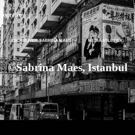
deografie
©SCHRIJVER-SABRINA MAES
MEDIA ATLETIEK
©Sabrina Maes, Istanbul