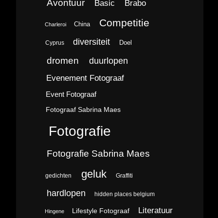
Avontuur
Brabo
Basic
Competitie
China
Charleroi
diversiteit
Doel
Cyprus
dromen
duurlopen
Evenement Fotograaf
Event Fotograaf
Fotograaf Sabrina Maes
Fotografie
Fotografie Sabrina Maes
geluk
gedichten
Graffiti
hardlopen
hidden places belgium
Literatuur
Lifestyle Fotograaf
Hingene