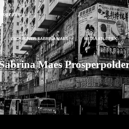
deografie
©SCHRIJVER-SABRINA MAES
MEDIA ATLETIEK
Sabrina Maes Prosperpolde