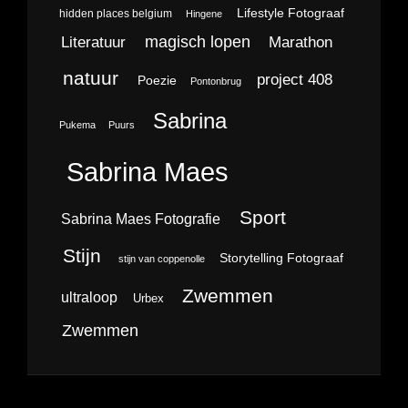
Lifestyle Fotograaf
hidden places belgium
Hingene
magisch lopen
Literatuur
Marathon
natuur
project 408
Poezie
Pontonbrug
Sabrina
Pukema
Puurs
Sabrina Maes
Sport
Sabrina Maes Fotografie
Stijn
Storytelling Fotograaf
stijn van coppenolle
Zwemmen
ultraloop
Urbex
Zwemmen