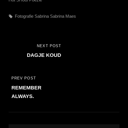
Tags,
Fotografie
Sabrina
Sabrina Maes
Bericht
NEXT POST
NEXT
navigatie
DAGJE KOUD
POST
PREV POST
PREVIOUS
REMEMBER
POST
ALWAYS.