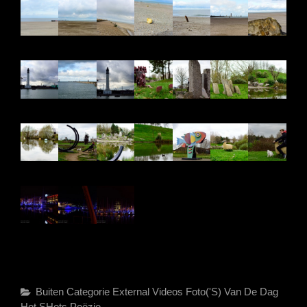
Categories
Buiten Categorie
External Videos
Foto('s) Van De Dag
Hot SHots
Poëzie