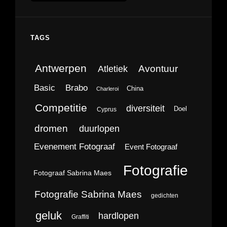
TAGS
Antwerpen
Avontuur
Atletiek
Brabo
Basic
China
Charleroi
Competitie
diversiteit
Doel
Cyprus
dromen
duurlopen
Evenement Fotograaf
Event Fotograaf
Fotografie
Fotograaf Sabrina Maes
Fotografie Sabrina Maes
gedichten
geluk
hardlopen
Graffiti