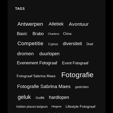
TAGS
Antwerpen
Avontuur
Atletiek
Brabo
Basic
China
Charleroi
Competitie
diversiteit
Doel
Cyprus
dromen
duurlopen
Evenement Fotograaf
Event Fotograaf
Fotografie
Fotograaf Sabrina Maes
Fotografie Sabrina Maes
gedichten
geluk
hardlopen
Graffiti
Lifestyle Fotograaf
hidden places belgium
Hingene