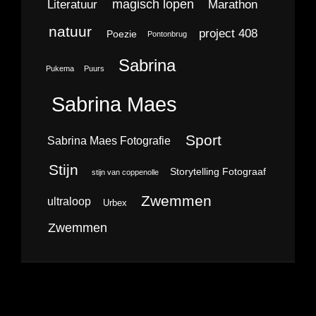
magisch lopen
Literatuur
Marathon
natuur
project 408
Poezie
Pontonbrug
Sabrina
Pukema
Puurs
Sabrina Maes
Sport
Sabrina Maes Fotografie
Stijn
Storytelling Fotograaf
stijn van coppenolle
Zwemmen
ultraloop
Urbex
Zwemmen