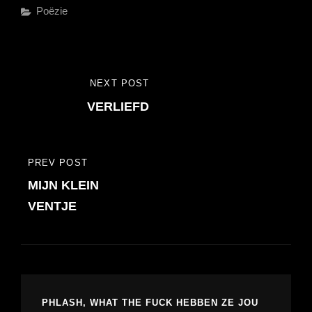
Categories
Poëzie
Bericht
NEXT POST
NEXT
navigatie
VERLIEFD
POST
PREV POST
PREVIOUS
MIJN KLEIN
POST
VENTJE
PHLASH, WHAT THE FUCK HEBBEN ZE JOU