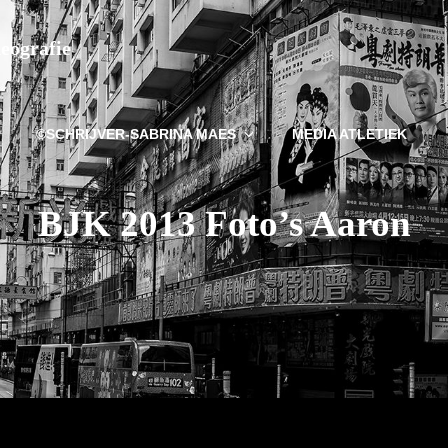
deografie
©SCHRIJVER-SABRINA MAES
MEDIA ATLETIEK
BJK 2013 Foto’s Aaron