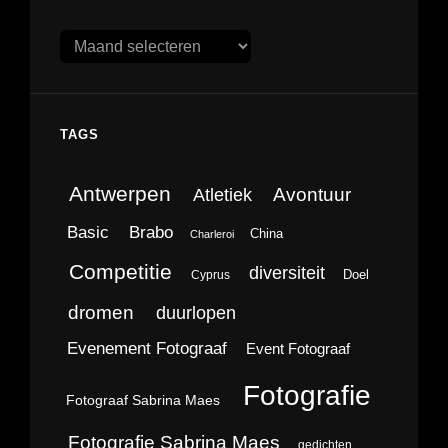
Archieven
TAGS
Antwerpen
Avontuur
Atletiek
Brabo
Basic
China
Charleroi
Competitie
diversiteit
Doel
Cyprus
dromen
duurlopen
Evenement Fotograaf
Event Fotograaf
Fotografie
Fotograaf Sabrina Maes
Fotografie Sabrina Maes
gedichten