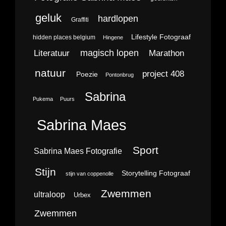
geluk
hardlopen
Graffiti
Lifestyle Fotograaf
hidden places belgium
Hingene
magisch lopen
Literatuur
Marathon
natuur
project 408
Poezie
Pontonbrug
Sabrina
Pukema
Puurs
Sabrina Maes
Sport
Sabrina Maes Fotografie
Stijn
Storytelling Fotograaf
stijn van coppenolle
Zwemmen
ultraloop
Urbex
Zwemmen