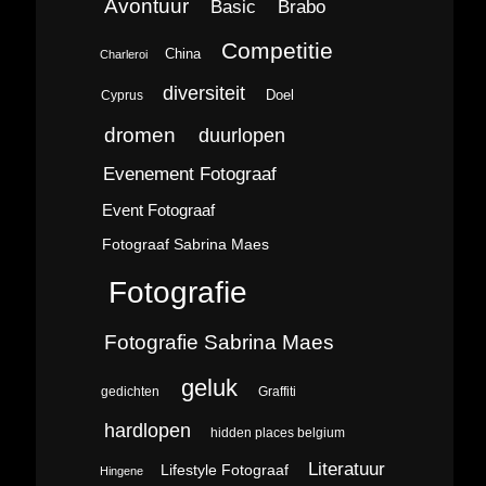
Avontuur
Brabo
Basic
Competitie
China
Charleroi
diversiteit
Doel
Cyprus
dromen
duurlopen
Evenement Fotograaf
Event Fotograaf
Fotograaf Sabrina Maes
Fotografie
Fotografie Sabrina Maes
geluk
gedichten
Graffiti
hardlopen
hidden places belgium
Literatuur
Lifestyle Fotograaf
Hingene