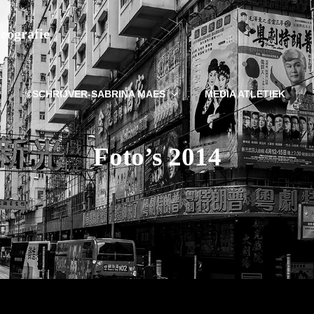
deografie
©SCHRIJVER-SABRINA MAES
MEDIA ATLETIEK
Foto’s 2014