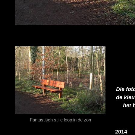
Die fot
de kleu
het 
Fantastisch stille loop in de zon
2014