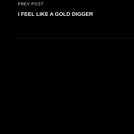
Bericht
PREV POST
PREVIOUS
navigatie
I FEEL LIKE A GOLD DIGGER
POST