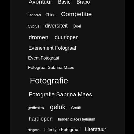
Avontuur
Brabo
Basic
Competitie
China
Charleroi
diversiteit
Doel
Cyprus
dromen
duurlopen
Evenement Fotograaf
Event Fotograaf
Fotograaf Sabrina Maes
Fotografie
Fotografie Sabrina Maes
geluk
gedichten
Graffiti
hardlopen
hidden places belgium
Literatuur
Lifestyle Fotograaf
Hingene