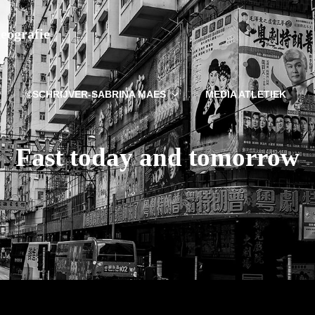
deografie
©SCHRIJVER-SABRINA MAES
MEDIA ATLETIEK
Fast today and tomorrow