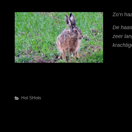
Zo’n haa
De haas
zeer lan
krachti
Categories
Hot SHots