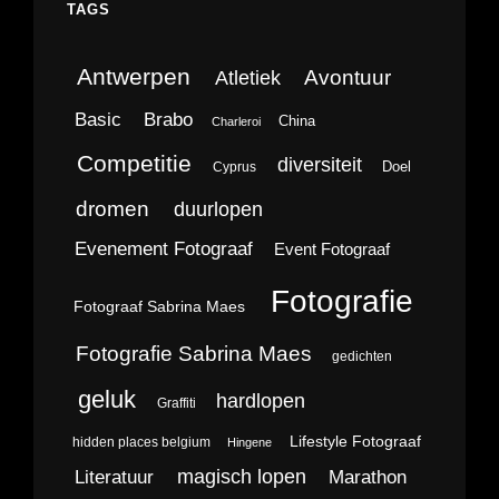
TAGS
Antwerpen
Avontuur
Atletiek
Brabo
Basic
China
Charleroi
Competitie
diversiteit
Doel
Cyprus
dromen
duurlopen
Evenement Fotograaf
Event Fotograaf
Fotografie
Fotograaf Sabrina Maes
Fotografie Sabrina Maes
gedichten
geluk
hardlopen
Graffiti
Lifestyle Fotograaf
hidden places belgium
Hingene
magisch lopen
Literatuur
Marathon