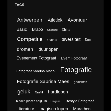
TAGS
Antwerpen
Avontuur
Atletiek
Brabo
Basic
China
Charleroi
Competitie
diversiteit
Doel
Cyprus
dromen
duurlopen
Evenement Fotograaf
Event Fotograaf
Fotografie
Fotograaf Sabrina Maes
Fotografie Sabrina Maes
gedichten
geluk
hardlopen
Graffiti
Lifestyle Fotograaf
hidden places belgium
Hingene
magisch lopen
Literatuur
Marathon