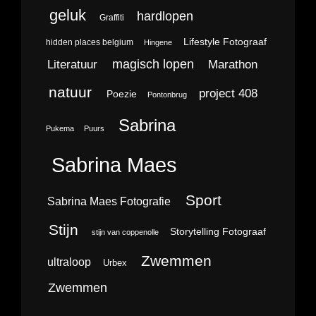
geluk
hardlopen
Graffiti
Lifestyle Fotograaf
hidden places belgium
Hingene
magisch lopen
Literatuur
Marathon
natuur
project 408
Poezie
Pontonbrug
Sabrina
Pukema
Puurs
Sabrina Maes
Sport
Sabrina Maes Fotografie
Stijn
Storytelling Fotograaf
stijn van coppenolle
Zwemmen
ultraloop
Urbex
Zwemmen