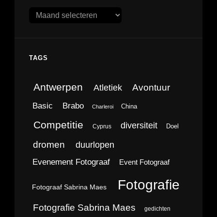
Archieven
TAGS
Antwerpen
Avontuur
Atletiek
Brabo
Basic
China
Charleroi
Competitie
diversiteit
Doel
Cyprus
dromen
duurlopen
Evenement Fotograaf
Event Fotograaf
Fotografie
Fotograaf Sabrina Maes
Fotografie Sabrina Maes
gedichten