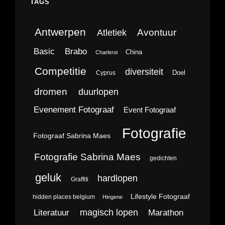
TAGS
Antwerpen
Avontuur
Atletiek
Brabo
Basic
China
Charleroi
Competitie
diversiteit
Doel
Cyprus
dromen
duurlopen
Evenement Fotograaf
Event Fotograaf
Fotografie
Fotograaf Sabrina Maes
Fotografie Sabrina Maes
gedichten
geluk
hardlopen
Graffiti
Lifestyle Fotograaf
hidden places belgium
Hingene
magisch lopen
Literatuur
Marathon