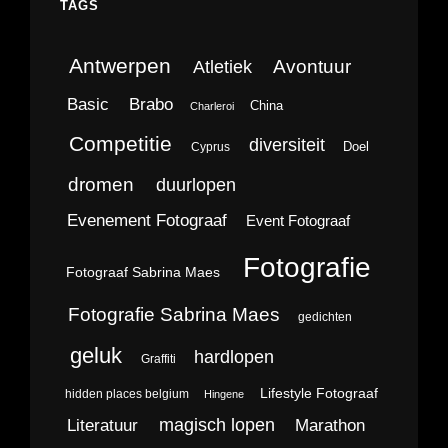
TAGS
Antwerpen
Avontuur
Atletiek
Brabo
Basic
China
Charleroi
Competitie
diversiteit
Doel
Cyprus
dromen
duurlopen
Evenement Fotograaf
Event Fotograaf
Fotografie
Fotograaf Sabrina Maes
Fotografie Sabrina Maes
gedichten
geluk
hardlopen
Graffiti
Lifestyle Fotograaf
hidden places belgium
Hingene
magisch lopen
Literatuur
Marathon