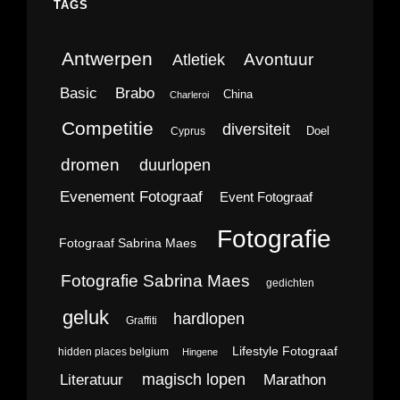
TAGS
Antwerpen
Avontuur
Atletiek
Brabo
Basic
China
Charleroi
Competitie
diversiteit
Doel
Cyprus
dromen
duurlopen
Evenement Fotograaf
Event Fotograaf
Fotografie
Fotograaf Sabrina Maes
Fotografie Sabrina Maes
gedichten
geluk
hardlopen
Graffiti
Lifestyle Fotograaf
hidden places belgium
Hingene
magisch lopen
Literatuur
Marathon