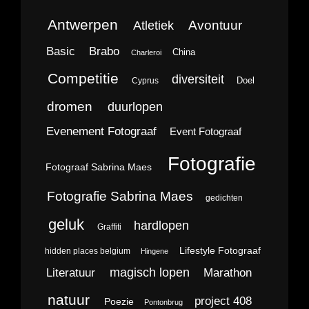
Antwerpen
Avontuur
Atletiek
Brabo
Basic
China
Charleroi
Competitie
diversiteit
Doel
Cyprus
dromen
duurlopen
Evenement Fotograaf
Event Fotograaf
Fotografie
Fotograaf Sabrina Maes
Fotografie Sabrina Maes
gedichten
geluk
hardlopen
Graffiti
Lifestyle Fotograaf
hidden places belgium
Hingene
magisch lopen
Literatuur
Marathon
natuur
project 408
Poezie
Pontonbrug