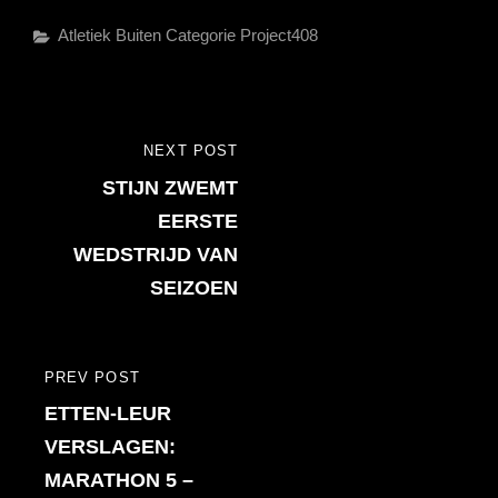
Categories
Atletiek
Buiten Categorie
Project408
Bericht
NEXT POST
NEXT
navigatie
STIJN ZWEMT
POST
EERSTE
WEDSTRIJD VAN
SEIZOEN
PREV POST
PREVIOUS
ETTEN-LEUR
POST
VERSLAGEN:
MARATHON 5 –