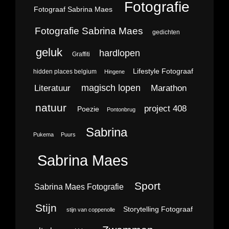
Fotografie
Fotograaf Sabrina Maes
Fotografie Sabrina Maes
gedichten
geluk
hardlopen
Graffiti
Lifestyle Fotograaf
hidden places belgium
Hingene
magisch lopen
Literatuur
Marathon
natuur
project 408
Poezie
Pontonbrug
Sabrina
Pukema
Puurs
Sabrina Maes
Sport
Sabrina Maes Fotografie
Stijn
Storytelling Fotograaf
stijn van coppenolle