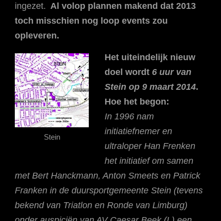
ingezet.
Al volop plannen makend dat 2013
toch misschien nog loop events zou
opleveren.
Het uiteindelijk nieuw
doel wordt
6 uur van
Stein op 9 maart 2014
.
Hoe het begon:
In 1996 nam
initiatiefnemer en
Stein
ultraloper Han Frenken
het initiatief om samen
met Bert Hanckmann, Anton Smeets en Patrick
Franken in de duursportgemeente Stein (tevens
bekend van Triatlon en Ronde van Limburg)
onder auspiciën van AV Caesar Beek (L) een