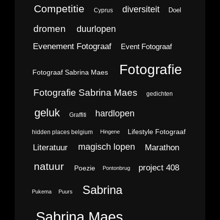
Competitie
diversiteit
Doel
Cyprus
dromen
duurlopen
Evenement Fotograaf
Event Fotograaf
Fotografie
Fotograaf Sabrina Maes
Fotografie Sabrina Maes
gedichten
geluk
hardlopen
Graffiti
Lifestyle Fotograaf
hidden places belgium
Hingene
magisch lopen
Literatuur
Marathon
natuur
project 408
Poezie
Pontonbrug
Sabrina
Pukema
Puurs
Sabrina Maes