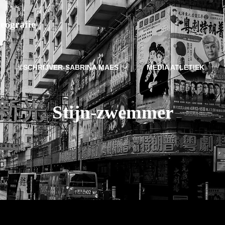
deografie
©SCHRIJVER-SABRINA MAES
MEDIA ATLETIEK
Stijn-zwemmer