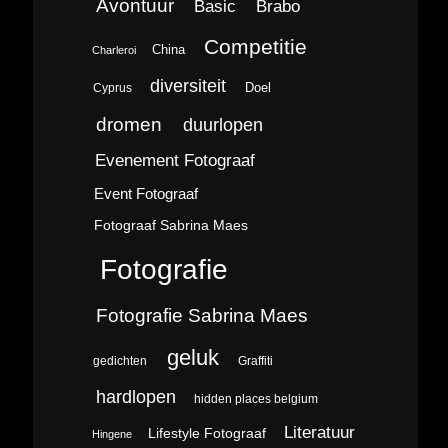
Avontuur
Brabo
Basic
Competitie
China
Charleroi
diversiteit
Doel
Cyprus
dromen
duurlopen
Evenement Fotograaf
Event Fotograaf
Fotograaf Sabrina Maes
Fotografie
Fotografie Sabrina Maes
geluk
gedichten
Graffiti
hardlopen
hidden places belgium
Literatuur
Lifestyle Fotograaf
Hingene