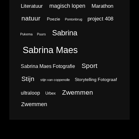
magisch lopen
Literatuur
Marathon
natuur
project 408
Poezie
Pontonbrug
Sabrina
Pukema
Puurs
Sabrina Maes
Sport
Sabrina Maes Fotografie
Stijn
Storytelling Fotograaf
stijn van coppenolle
Zwemmen
ultraloop
Urbex
Zwemmen