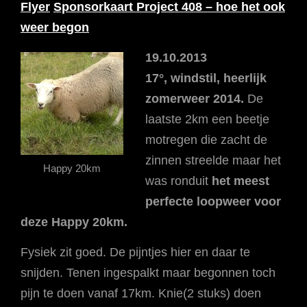
Flyer
Sponsorkaart
Project 408 – hoe het ook
weer begon
19.10.2013
17°, windstil, heerlijk
zomerweer 2014.
De
laatste 2km een beetje
motregen die zacht de
zinnen streelde maar het
Happy 20km
was ronduit
het meest
perfecte loopweer voor
deze Happy 20km.
Fysiek zit goed. De pijntjes hier en daar te
snijden. Tenen ingespalkt maar begonnen toch
pijn te doen vanaf 17km. Knie(2 stuks) doen