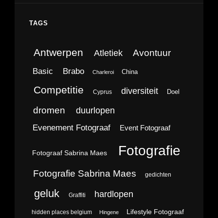
TAGS
Antwerpen
Avontuur
Atletiek
Brabo
Basic
China
Charleroi
Competitie
diversiteit
Doel
Cyprus
dromen
duurlopen
Evenement Fotograaf
Event Fotograaf
Fotografie
Fotograaf Sabrina Maes
Fotografie Sabrina Maes
gedichten
geluk
hardlopen
Graffiti
Lifestyle Fotograaf
hidden places belgium
Hingene