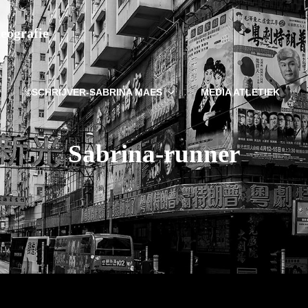
deografie
©SCHRIJVER-SABRINA MAES
MEDIA ATLETIEK
Sabrina-runner