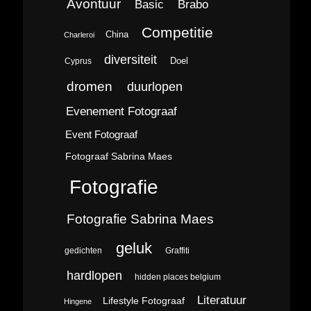
Avontuur
Brabo
Basic
Competitie
China
Charleroi
diversiteit
Doel
Cyprus
dromen
duurlopen
Evenement Fotograaf
Event Fotograaf
Fotograaf Sabrina Maes
Fotografie
Fotografie Sabrina Maes
geluk
gedichten
Graffiti
hardlopen
hidden places belgium
Literatuur
Lifestyle Fotograaf
Hingene