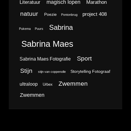
magisch lopen
Literatuur
Marathon
natuur
project 408
Poezie
Pontonbrug
Sabrina
Pukema
Puurs
Sabrina Maes
Sport
Sabrina Maes Fotografie
Stijn
Storytelling Fotograaf
stijn van coppenolle
Zwemmen
ultraloop
Urbex
Zwemmen