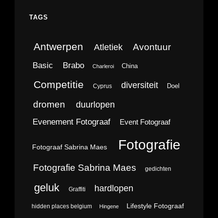
TAGS
Antwerpen
Avontuur
Atletiek
Brabo
Basic
China
Charleroi
Competitie
diversiteit
Doel
Cyprus
dromen
duurlopen
Evenement Fotograaf
Event Fotograaf
Fotografie
Fotograaf Sabrina Maes
Fotografie Sabrina Maes
gedichten
geluk
hardlopen
Graffiti
Lifestyle Fotograaf
hidden places belgium
Hingene