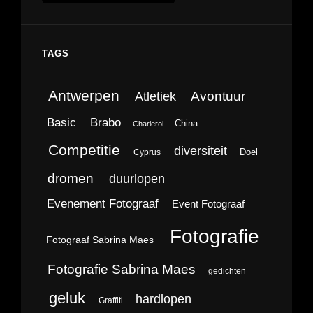
TAGS
Antwerpen
Avontuur
Atletiek
Brabo
Basic
China
Charleroi
Competitie
diversiteit
Doel
Cyprus
dromen
duurlopen
Evenement Fotograaf
Event Fotograaf
Fotografie
Fotograaf Sabrina Maes
Fotografie Sabrina Maes
gedichten
geluk
hardlopen
Graffiti