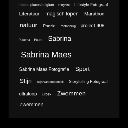
Lifestyle Fotograaf
hidden places belgium
Hingene
magisch lopen
Literatuur
Marathon
natuur
project 408
Poezie
Pontonbrug
Sabrina
Pukema
Puurs
Sabrina Maes
Sport
Sabrina Maes Fotografie
Stijn
Storytelling Fotograaf
stijn van coppenolle
Zwemmen
ultraloop
Urbex
Zwemmen