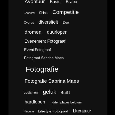
Avontuur
Brabo
Basic
Competitie
China
Charleroi
diversiteit
Doel
Cyprus
dromen
duurlopen
Evenement Fotograaf
Event Fotograaf
Fotograaf Sabrina Maes
Fotografie
Fotografie Sabrina Maes
geluk
gedichten
Graffiti
hardlopen
hidden places belgium
Literatuur
Lifestyle Fotograaf
Hingene