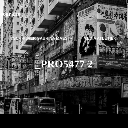
deografie
©SCHRIJVER-SABRINA MAES
MEDIA ATLETIEK
_PRO5477 2