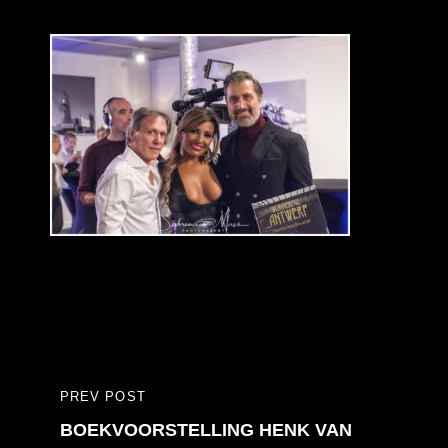
Bericht
PREV POST
PREVIOUS
navigatie
BOEKVOORSTELLING HENK VAN
POST