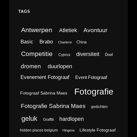
TAGS
Antwerpen
Avontuur
Atletiek
Brabo
Basic
China
Charleroi
Competitie
diversiteit
Doel
Cyprus
dromen
duurlopen
Evenement Fotograaf
Event Fotograaf
Fotografie
Fotograaf Sabrina Maes
Fotografie Sabrina Maes
gedichten
geluk
hardlopen
Graffiti
Lifestyle Fotograaf
hidden places belgium
Hingene