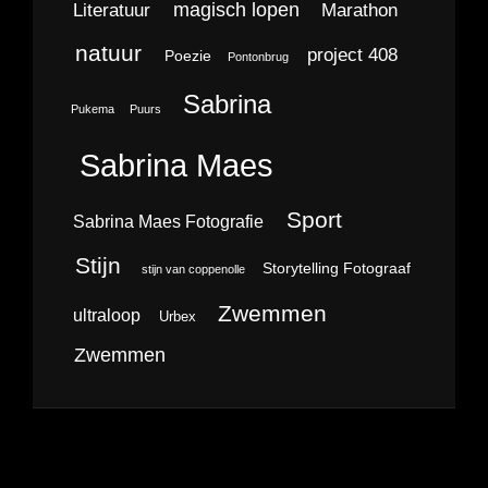
magisch lopen
Literatuur
Marathon
natuur
project 408
Poezie
Pontonbrug
Sabrina
Pukema
Puurs
Sabrina Maes
Sport
Sabrina Maes Fotografie
Stijn
Storytelling Fotograaf
stijn van coppenolle
Zwemmen
ultraloop
Urbex
Zwemmen