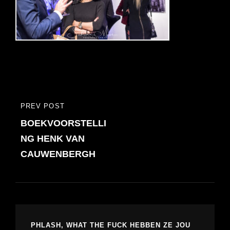
Bericht
PREV POST
PREVIOUS
navigatie
BOEKVOORSTELLI
POST
NG HENK VAN
CAUWENBERGH
PHLASH, WHAT THE FUCK HEBBEN ZE JOU