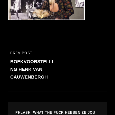
Bericht
PREV POST
PREVIOUS
navigatie
BOEKVOORSTELLI
POST
NG HENK VAN
CAUWENBERGH
PHLASH, WHAT THE FUCK HEBBEN ZE JOU