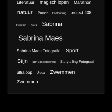
magisch lopen
Literatuur
Marathon
natuur
project 408
Poezie
Pontonbrug
Sabrina
Pukema
Puurs
Sabrina Maes
Sport
Sabrina Maes Fotografie
Stijn
Storytelling Fotograaf
stijn van coppenolle
Zwemmen
ultraloop
Urbex
Zwemmen