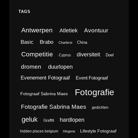
TAGS
Antwerpen
Avontuur
Atletiek
Brabo
Basic
China
Charleroi
Competitie
diversiteit
Doel
Cyprus
dromen
duurlopen
Evenement Fotograaf
Event Fotograaf
Fotografie
Fotograaf Sabrina Maes
Fotografie Sabrina Maes
gedichten
geluk
hardlopen
Graffiti
Lifestyle Fotograaf
hidden places belgium
Hingene