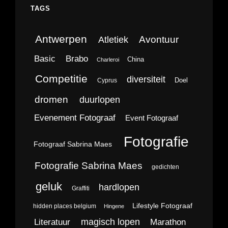
TAGS
Antwerpen
Avontuur
Atletiek
Brabo
Basic
China
Charleroi
Competitie
diversiteit
Doel
Cyprus
dromen
duurlopen
Evenement Fotograaf
Event Fotograaf
Fotografie
Fotograaf Sabrina Maes
Fotografie Sabrina Maes
gedichten
geluk
hardlopen
Graffiti
Lifestyle Fotograaf
hidden places belgium
Hingene
magisch lopen
Literatuur
Marathon