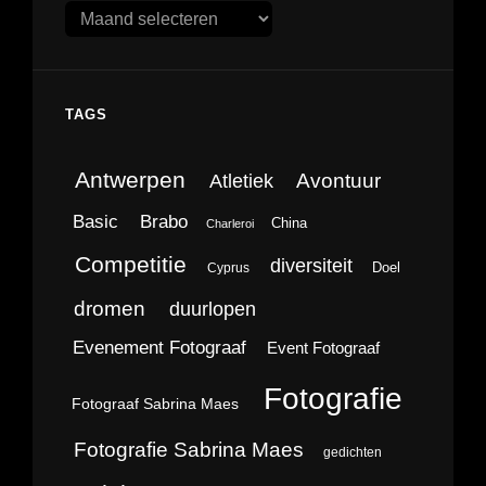
Archieven
TAGS
Antwerpen
Avontuur
Atletiek
Brabo
Basic
China
Charleroi
Competitie
diversiteit
Doel
Cyprus
dromen
duurlopen
Evenement Fotograaf
Event Fotograaf
Fotografie
Fotograaf Sabrina Maes
Fotografie Sabrina Maes
gedichten