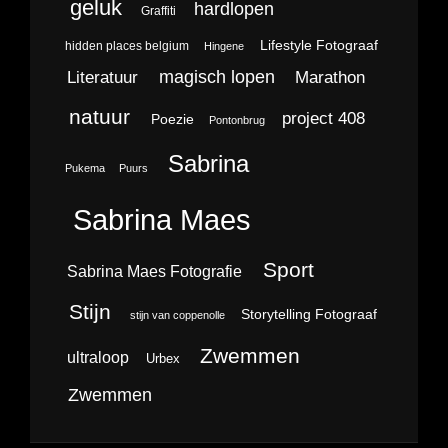
geluk
hardlopen
Graffiti
Lifestyle Fotograaf
hidden places belgium
Hingene
magisch lopen
Literatuur
Marathon
natuur
project 408
Poezie
Pontonbrug
Sabrina
Pukema
Puurs
Sabrina Maes
Sport
Sabrina Maes Fotografie
Stijn
Storytelling Fotograaf
stijn van coppenolle
Zwemmen
ultraloop
Urbex
Zwemmen