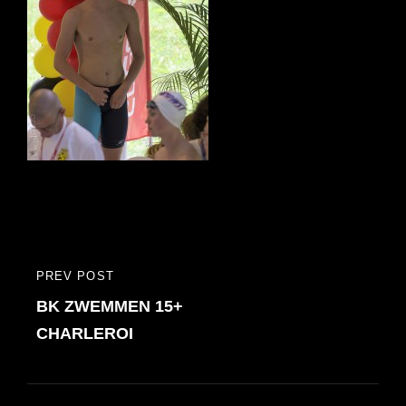
Bericht
PREV POST
PREVIOUS
navigatie
BK ZWEMMEN 15+
POST
CHARLEROI