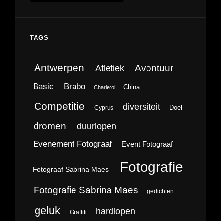
TAGS
Antwerpen
Avontuur
Atletiek
Brabo
Basic
China
Charleroi
Competitie
diversiteit
Doel
Cyprus
dromen
duurlopen
Evenement Fotograaf
Event Fotograaf
Fotografie
Fotograaf Sabrina Maes
Fotografie Sabrina Maes
gedichten
geluk
hardlopen
Graffiti