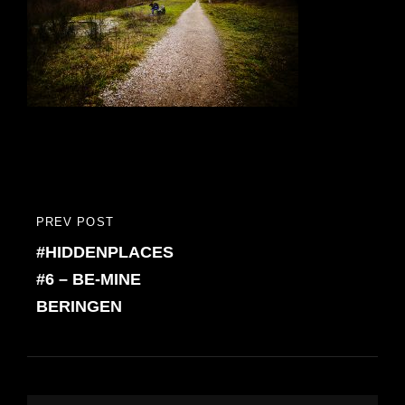
Bericht
PREV POST
PREVIOUS
navigatie
#HIDDENPLACES
POST
#6 – BE-MINE
BERINGEN