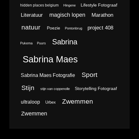
Lifestyle Fotograaf
hidden places belgium
Hingene
magisch lopen
Literatuur
Marathon
natuur
project 408
Poezie
Pontonbrug
Sabrina
Pukema
Puurs
Sabrina Maes
Sport
Sabrina Maes Fotografie
Stijn
Storytelling Fotograaf
stijn van coppenolle
Zwemmen
ultraloop
Urbex
Zwemmen