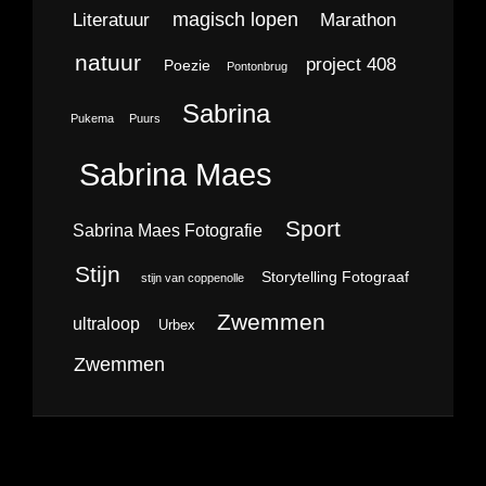
magisch lopen
Literatuur
Marathon
natuur
project 408
Poezie
Pontonbrug
Sabrina
Pukema
Puurs
Sabrina Maes
Sport
Sabrina Maes Fotografie
Stijn
Storytelling Fotograaf
stijn van coppenolle
Zwemmen
ultraloop
Urbex
Zwemmen