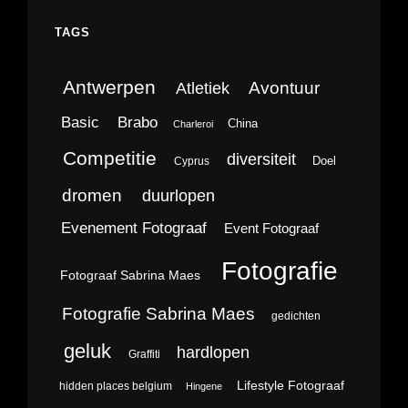
TAGS
Antwerpen
Avontuur
Atletiek
Brabo
Basic
China
Charleroi
Competitie
diversiteit
Doel
Cyprus
dromen
duurlopen
Evenement Fotograaf
Event Fotograaf
Fotografie
Fotograaf Sabrina Maes
Fotografie Sabrina Maes
gedichten
geluk
hardlopen
Graffiti
Lifestyle Fotograaf
hidden places belgium
Hingene