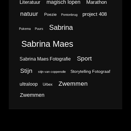
magisch lopen
Literatuur
Marathon
natuur
project 408
Poezie
Pontonbrug
Sabrina
Pukema
Puurs
Sabrina Maes
Sport
Sabrina Maes Fotografie
Stijn
Storytelling Fotograaf
stijn van coppenolle
Zwemmen
ultraloop
Urbex
Zwemmen